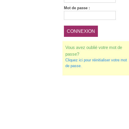
Mot de
passe :
Vous avez oublié votre mot de
passe?
Cliquez ici pour réinitialiser votre mot
de passe.