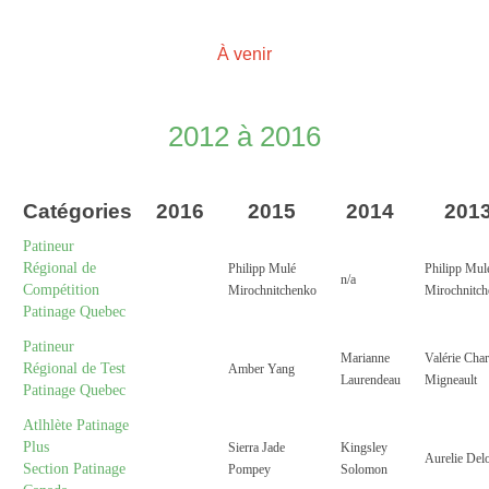
À venir
2012 à 2016
Catégories
2016
2015
2014
201
Patineur
Régional de
Philipp Mulé
Philipp Mul
n/a
Compétition
Mirochnitchenko
Mirochnitc
Patinage Quebec
Patineur
Marianne
Valérie Char
Régional de Test
Amber Yang
Laurendeau
Migneault
Patinage Quebec
Atlhlète Patinage
Plus
Sierra Jade
Kingsley
Aurelie Del
Section Patinage
Pompey
Solomon