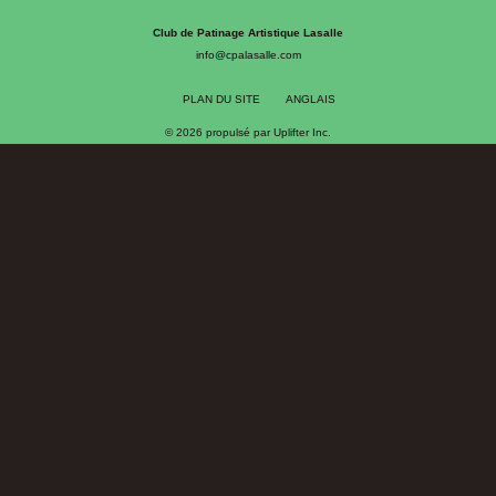
Club de Patinage Artistique Lasalle
info@cpalasalle.com
PLAN DU SITE
ANGLAIS
© 2026 propulsé par
Uplifter Inc.